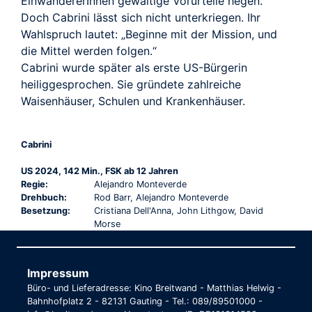
EinwandererInnen gewaltige Vorurteile hegen.
Doch Cabrini lässt sich nicht unterkriegen. Ihr
Wahlspruch lautet: „Beginne mit der Mission, und
die Mittel werden folgen.“
Cabrini wurde später als erste US-Bürgerin
heiliggesprochen. Sie gründete zahlreiche
Waisenhäuser, Schulen und Krankenhäuser.
Cabrini
US 2024, 142 Min., FSK ab 12 Jahren
Regie:
Alejandro Monteverde
Drehbuch:
Rod Barr, Alejandro Monteverde
Besetzung:
Cristiana Dell'Anna, John Lithgow, David
Morse
Impressum
Büro- und Lieferadresse: Kino Breitwand - Matthias Helwig -
Bahnhofplatz 2 - 82131 Gauting - Tel.: 089/89501000 -