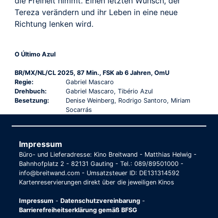
die Freiheit nimmt. Einen letzten Wunsch, der
Tereza verändern und ihr Leben in eine neue
Richtung lenken wird.
O Último Azul
BR/MX/NL/CL 2025, 87 Min., FSK ab 6 Jahren, OmU
Regie:
Gabriel Mascaro
Drehbuch:
Gabriel Mascaro, Tibério Azul
Besetzung:
Denise Weinberg, Rodrigo Santoro, Miriam
Socarrás
Impressum
Büro- und Lieferadresse: Kino Breitwand - Matthias Helwig -
Bahnhofplatz 2 - 82131 Gauting - Tel.: 089/89501000 -
info@breitwand.com - Umsatzsteuer ID: DE131314592
Kartenreservierungen direkt über die jeweiligen Kinos
Impressum
-
Datenschutzvereinbarung
-
Barrierefreiheitserklärung gemäß BFSG