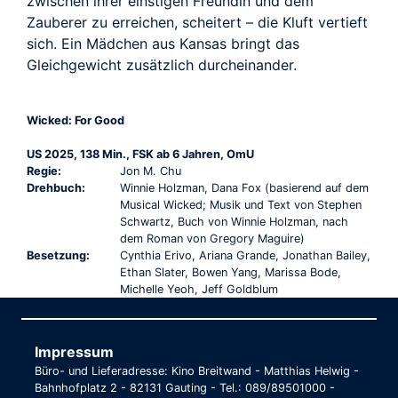
zwischen ihrer einstigen Freundin und dem
Zauberer zu erreichen, scheitert – die Kluft vertieft
sich. Ein Mädchen aus Kansas bringt das
Gleichgewicht zusätzlich durcheinander.
Wicked: For Good
US 2025, 138 Min., FSK ab 6 Jahren, OmU
Regie:
Jon M. Chu
Drehbuch:
Winnie Holzman, Dana Fox (basierend auf dem
Musical Wicked; Musik und Text von Stephen
Schwartz, Buch von Winnie Holzman, nach
dem Roman von Gregory Maguire)
Besetzung:
Cynthia Erivo, Ariana Grande, Jonathan Bailey,
Ethan Slater, Bowen Yang, Marissa Bode,
Michelle Yeoh, Jeff Goldblum
Impressum
Büro- und Lieferadresse: Kino Breitwand - Matthias Helwig -
Bahnhofplatz 2 - 82131 Gauting - Tel.: 089/89501000 -