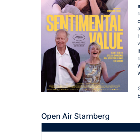
i
d
W
b
Open Air Starnberg