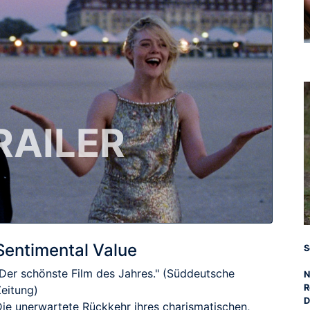
RAILER
Sentimental Value
S
"Der schönste Film des Jahres." (Süddeutsche
N
R
Zeitung)
D
Die unerwartete Rückkehr ihres charismatischen,