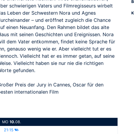
B
aber schwierigen Vaters und Filmregisseurs wirbelt
das Leben der Schwestern Nora und Agnes
K
durcheinander – und eröffnet zugleich die Chance
auf einen Neuanfang. Den Rahmen bildet das alte
Haus mit seinen Geschichten und Ereignissen. Nora
will dem Vater entkommen, findet keine Sprache für
hn, genauso wenig wie er. Aber vielleicht tut er es
ennoch. Vielleicht hat er es immer getan, auf seine
eise. Vielleicht haben sie nur nie die richtigen
Worte gefunden.
Großer Preis der Jury in Cannes, Oscar für den
esten internationalen Film
MO
10.
08.
21:15