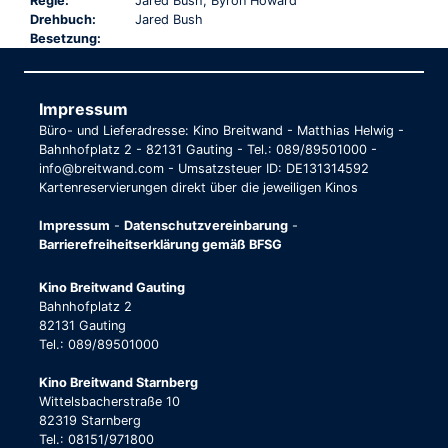
Regie:
Jared Bush, Byron Howard
Drehbuch:
Jared Bush
Besetzung:
Impressum
Büro- und Lieferadresse: Kino Breitwand - Matthias Helwig -
Bahnhofplatz 2 - 82131 Gauting - Tel.: 089/89501000 -
info@breitwand.com - Umsatzsteuer ID: DE131314592
Kartenreservierungen direkt über die jeweiligen Kinos
Impressum
-
Datenschutzvereinbarung
-
Barrierefreiheitserklärung gemäß BFSG
Kino Breitwand Gauting
Bahnhofplatz 2
82131 Gauting
Tel.: 089/89501000
Kino Breitwand Starnberg
Wittelsbacherstraße 10
82319 Starnberg
Tel.: 08151/971800