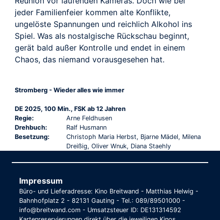
Reunion vor laufenden Kameras. Doch wie bei
jeder Familienfeier kommen alte Konflikte,
ungelöste Spannungen und reichlich Alkohol ins
Spiel. Was als nostalgische Rückschau beginnt,
gerät bald außer Kontrolle und endet in einem
Chaos, das niemand vorausgesehen hat.
Stromberg - Wieder alles wie immer
DE 2025, 100 Min., FSK ab 12 Jahren
Regie:
Arne Feldhusen
Drehbuch:
Ralf Husmann
Besetzung:
Christoph Maria Herbst, Bjarne Mädel, Milena
Dreißig, Oliver Wnuk, Diana Staehly
Impressum
Büro- und Lieferadresse: Kino Breitwand - Matthias Helwig -
Bahnhofplatz 2 - 82131 Gauting - Tel.: 089/89501000 -
info@breitwand.com - Umsatzsteuer ID: DE131314592
Kartenreservierungen direkt über die jeweiligen Kinos