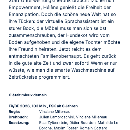
Statt Unterwerfungsrhetorik braucht Michel nun
Empowerment, Hélène genießt die Freiheit der
Emanzipation. Doch die schöne neue Welt hat so
ihre Tücken: der virtuelle Sprachassistent ist ein
sturer Bock, die Möbel muss man sich selbst
zusammenschrauben, der Hundekot wird vom
Boden aufgehoben und die eigene Tochter möchte
ihre Freundin heiraten. Jetzt reicht es dem
entmachteten Familienoberhaupt. Es geht zurück
in die gute alte Zeit und zwar sofort! Wenn er nur
wüsste, wie man die smarte Waschmaschine auf
Zeitrückreise programmiert.
C'était mieux demain
FR/BE 2026, 103 Min., FSK ab 6 Jahren
Regie:
Vinciane Millereau
Drehbuch:
Julien Lambroschini, Vinciane Millereau
Besetzung:
Elsa Zylberstein, Didier Bourdon, Mathilde Le
Borgne, Maxim Foster, Romain Cottard,