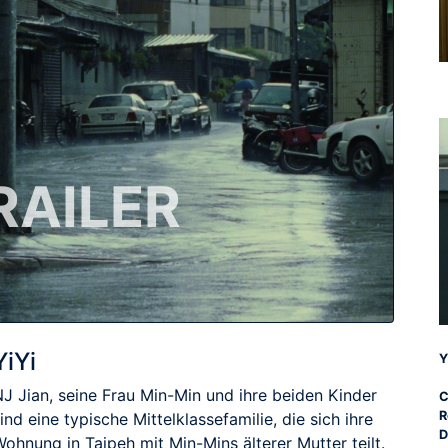
RAILER
YiYi
Y
NJ Jian, seine Frau Min-Min und ihre beiden Kinder
C
R
ind eine typische Mittelklassefamilie, die sich ihre
D
ohnung in Taipeh mit Min-Mins älterer Mutter teilt.