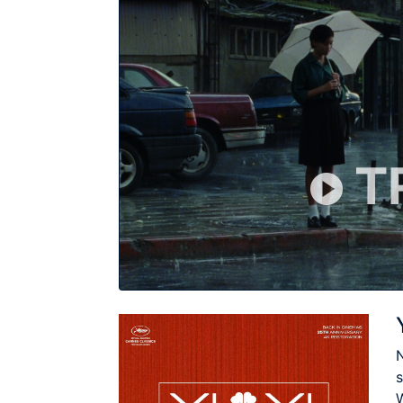
T
s
W