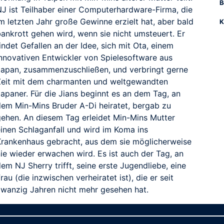
B
NJ ist Teilhaber einer Computerhardware-Firma, die
m letzten Jahr große Gewinne erzielt hat, aber bald
K
bankrott gehen wird, wenn sie nicht umsteuert. Er
indet Gefallen an der Idee, sich mit Ota, einem
innovativen Entwickler von Spielesoftware aus
Japan, zusammenzuschließen, und verbringt gerne
Zeit mit dem charmanten und weltgewandten
Japaner. Für die Jians beginnt es an dem Tag, an
dem Min-Mins Bruder A-Di heiratet, bergab zu
gehen. An diesem Tag erleidet Min-Mins Mutter
einen Schlaganfall und wird im Koma ins
Krankenhaus gebracht, aus dem sie möglicherweise
ie wieder erwachen wird. Es ist auch der Tag, an
em NJ Sherry trifft, seine erste Jugendliebe, eine
rau (die inzwischen verheiratet ist), die er seit
zwanzig Jahren nicht mehr gesehen hat.