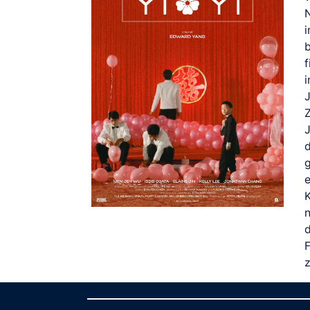
i
f
n
d
F