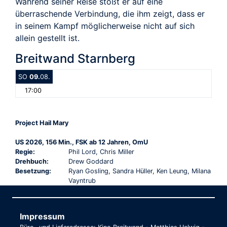
Während seiner Reise stößt er auf eine
überraschende Verbindung, die ihm zeigt, dass er
in seinem Kampf möglicherweise nicht auf sich
allein gestellt ist.
Breitwand Starnberg
SO
09.
08.
17:00
Project Hail Mary
US 2026, 156 Min., FSK ab 12 Jahren, OmU
Regie:
Phil Lord, Chris Miller
Drehbuch:
Drew Goddard
Besetzung:
Ryan Gosling, Sandra Hüller, Ken Leung, Milana
Vayntrub
Impressum