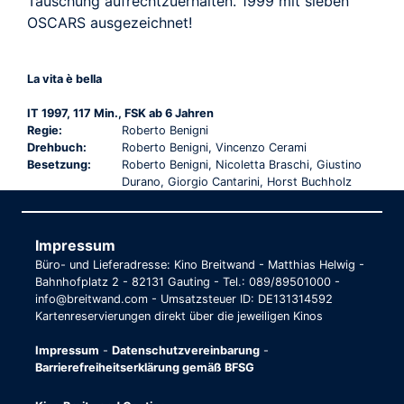
Täuschung aufrechtzuerhalten. 1999 mit sieben
OSCARS ausgezeichnet!
La vita è bella
IT 1997, 117 Min., FSK ab 6 Jahren
Regie:
Roberto Benigni
Drehbuch:
Roberto Benigni, Vincenzo Cerami
Besetzung:
Roberto Benigni, Nicoletta Braschi, Giustino
Durano, Giorgio Cantarini, Horst Buchholz
Impressum
Büro- und Lieferadresse: Kino Breitwand - Matthias Helwig -
Bahnhofplatz 2 - 82131 Gauting - Tel.: 089/89501000 -
info@breitwand.com - Umsatzsteuer ID: DE131314592
Kartenreservierungen direkt über die jeweiligen Kinos
Impressum
-
Datenschutzvereinbarung
-
Barrierefreiheitserklärung gemäß BFSG