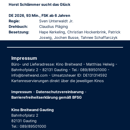
Horst Schlämmer sucht das Glück
DE 2026, 93 Min., FSK ab 6 Jahren
Regie:
Sven Unterwaldt Jr.
Drehbuch:
Claudius Pläging
Besetzung:
Hape Kerkeling, Christian Hockenbrink, Patrick
Joswig, Jochen Busse, Tahnee Schaffarczyk
Impressum
Büro- und Lieferadresse: Kino Breitwand - Matthias Helwig -
Bahnhofplatz 2 - 82131 Gauting - Tel.: 089/89501000 -
info@breitwand.com - Umsatzsteuer ID: DE131314592
Kartenreservierungen direkt über die jeweiligen Kinos
Impressum
-
Datenschutzvereinbarung
-
Barrierefreiheitserklärung gemäß BFSG
Kino Breitwand Gauting
Bahnhofplatz 2
82131 Gauting
Tel.: 089/89501000