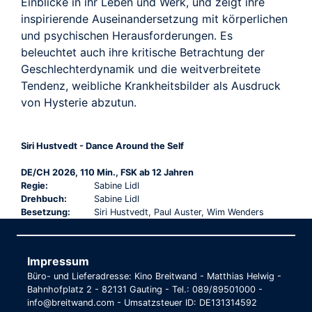
Einblicke in ihr Leben und Werk, und zeigt ihre
inspirierende Auseinandersetzung mit körperlichen
und psychischen Herausforderungen. Es
beleuchtet auch ihre kritische Betrachtung der
Geschlechterdynamik und die weitverbreitete
Tendenz, weibliche Krankheitsbilder als Ausdruck
von Hysterie abzutun.
Siri Hustvedt - Dance Around the Self
DE/CH 2026, 110 Min., FSK ab 12 Jahren
Regie:
Sabine Lidl
Drehbuch:
Sabine Lidl
Besetzung:
Siri Hustvedt, Paul Auster, Wim Wenders
Impressum
Büro- und Lieferadresse: Kino Breitwand - Matthias Helwig -
Bahnhofplatz 2 - 82131 Gauting - Tel.: 089/89501000 -
info@breitwand.com - Umsatzsteuer ID: DE131314592