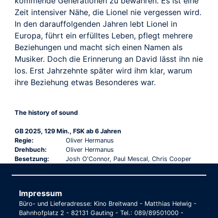
kommende Generationen zu bewahren. Es ist eine
Zeit intensiver Nähe, die Lionel nie vergessen wird.
In den darauffolgenden Jahren lebt Lionel in
Europa, führt ein erfülltes Leben, pflegt mehrere
Beziehungen und macht sich einen Namen als
Musiker. Doch die Erinnerung an David lässt ihn nie
los. Erst Jahrzehnte später wird ihm klar, warum
ihre Beziehung etwas Besonderes war.
The history of sound
GB 2025, 129 Min., FSK ab 6 Jahren
Regie:
Oliver Hermanus
Drehbuch:
Oliver Hermanus
Besetzung:
Josh O'Connor, Paul Mescal, Chris Cooper
Impressum
Büro- und Lieferadresse: Kino Breitwand - Matthias Helwig -
Bahnhofplatz 2 - 82131 Gauting - Tel.: 089/89501000 -