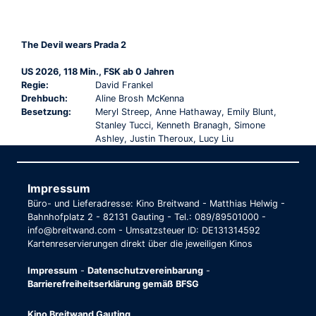
The Devil wears Prada 2
US 2026, 118 Min., FSK ab 0 Jahren
Regie:
David Frankel
Drehbuch:
Aline Brosh McKenna
Besetzung:
Meryl Streep, Anne Hathaway, Emily Blunt,
Stanley Tucci, Kenneth Branagh, Simone
Ashley, Justin Theroux, Lucy Liu
Impressum
Büro- und Lieferadresse: Kino Breitwand - Matthias Helwig -
Bahnhofplatz 2 - 82131 Gauting - Tel.: 089/89501000 -
info@breitwand.com - Umsatzsteuer ID: DE131314592
Kartenreservierungen direkt über die jeweiligen Kinos
Impressum
-
Datenschutzvereinbarung
-
Barrierefreiheitserklärung gemäß BFSG
Kino Breitwand Gauting