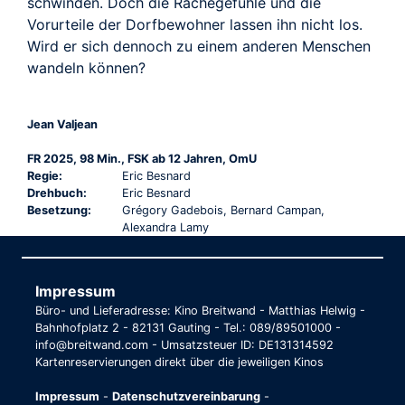
schwinden. Doch die Rachegefühle und die
Vorurteile der Dorfbewohner lassen ihn nicht los.
Wird er sich dennoch zu einem anderen Menschen
wandeln können?
Jean Valjean
FR 2025, 98 Min., FSK ab 12 Jahren, OmU
Regie:
Eric Besnard
Drehbuch:
Eric Besnard
Besetzung:
Grégory Gadebois, Bernard Campan,
Alexandra Lamy
Impressum
Büro- und Lieferadresse: Kino Breitwand - Matthias Helwig -
Bahnhofplatz 2 - 82131 Gauting - Tel.: 089/89501000 -
info@breitwand.com - Umsatzsteuer ID: DE131314592
Kartenreservierungen direkt über die jeweiligen Kinos
Impressum
-
Datenschutzvereinbarung
-