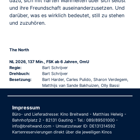
dazu, sich mit harten Wahrheiten über sich selbst
und ihre Freundschaft auseinanderzusetzen. Und
darüber, was es wirklich bedeutet, still zu stehen
und zuzuhören.
The North
NL 2026, 137 Min., FSK ab 6 Jahren, OmU
Regie:
Bart Schrijver
Drehbuch:
Bart Schrijver
Besetzung:
Bart Harder, Carles Pulido, Sharon Verdegem,
Matthijs van Sande Bakhuizen, Olly Bassi
Impressum
Büro- und Lieferadresse: Kino Breitwand - Matthias Helwig -
Bahnhofplatz 2 - 82131 Gauting - Tel.: 089/89501000 -
info@breitwand.com - Umsatzsteuer ID: DE131314592
Kartenreservierungen direkt über die jeweiligen Kinos