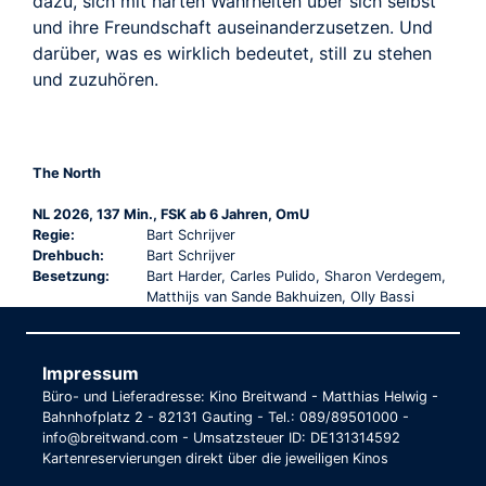
dazu, sich mit harten Wahrheiten über sich selbst
und ihre Freundschaft auseinanderzusetzen. Und
darüber, was es wirklich bedeutet, still zu stehen
und zuzuhören.
The North
NL 2026, 137 Min., FSK ab 6 Jahren, OmU
Regie:
Bart Schrijver
Drehbuch:
Bart Schrijver
Besetzung:
Bart Harder, Carles Pulido, Sharon Verdegem,
Matthijs van Sande Bakhuizen, Olly Bassi
Impressum
Büro- und Lieferadresse: Kino Breitwand - Matthias Helwig -
Bahnhofplatz 2 - 82131 Gauting - Tel.: 089/89501000 -
info@breitwand.com - Umsatzsteuer ID: DE131314592
Kartenreservierungen direkt über die jeweiligen Kinos