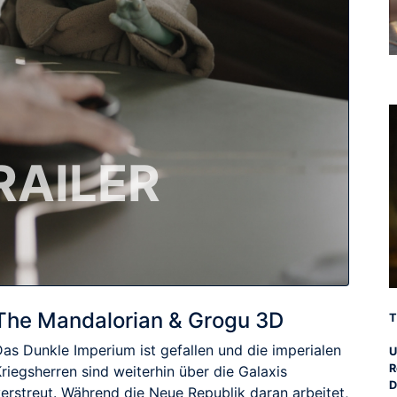
RAILER
The Mandalorian & Grogu 3D
T
Das Dunkle Imperium ist gefallen und die imperialen
U
R
riegsherren sind weiterhin über die Galaxis
D
verstreut. Während die Neue Republik daran arbeitet,