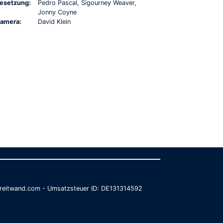
esetzung:
Pedro Pascal, Sigourney Weaver,
Jonny Coyne
amera:
David Klein
@breitwand.com - Umsatzsteuer ID: DE131314592