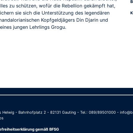
B
lles zu schützen, wofür die Rebellion gekämpft hat,
sichern sie sich die Unterstützung des legendären
K
mandalorianischen Kopfgeldjägers Din Djarin und
seines jungen Lehrlings Grogu.
as Helwig - Bahnhofplatz 2 - 82131 Gauting - Tel.: 089/89501000 - info
os
refreiheitserklärung gemäß BFSG