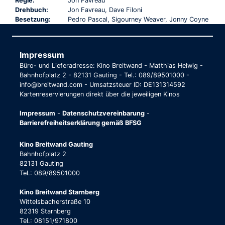
Regie:
Jon Favreau
Drehbuch:
Jon Favreau, Dave Filoni
Besetzung:
Pedro Pascal, Sigourney Weaver, Jonny Coyne
Impressum
Büro- und Lieferadresse: Kino Breitwand - Matthias Helwig -
Bahnhofplatz 2 - 82131 Gauting - Tel.: 089/89501000 -
info@breitwand.com - Umsatzsteuer ID: DE131314592
Kartenreservierungen direkt über die jeweiligen Kinos
Impressum
-
Datenschutzvereinbarung
-
Barrierefreiheitserklärung gemäß BFSG
Kino Breitwand Gauting
Bahnhofplatz 2
82131 Gauting
Tel.: 089/89501000
Kino Breitwand Starnberg
Wittelsbacherstraße 10
82319 Starnberg
Tel.: 08151/971800