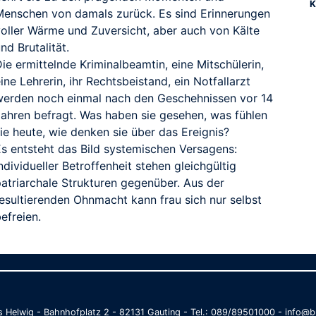
K
Menschen von damals zurück. Es sind Erinnerungen
voller Wärme und Zuversicht, aber auch von Kälte
nd Brutalität.
ie ermittelnde Kriminalbeamtin, eine Mitschülerin,
ine Lehrerin, ihr Rechtsbeistand, ein Notfallarzt
werden noch einmal nach den Geschehnissen vor 14
Jahren befragt. Was haben sie gesehen, was fühlen
ie heute, wie denken sie über das Ereignis?
Es entsteht das Bild systemischen Versagens:
ndividueller Betroffenheit stehen gleichgültig
patriarchale Strukturen gegenüber. Aus der
resultierenden Ohnmacht kann frau sich nur selbst
efreien.
as Helwig - Bahnhofplatz 2 - 82131 Gauting - Tel.: 089/89501000 - info