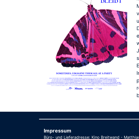
u
D
e
s
I
b
Impressum
Büro- und Lieferadresse: Kino Breitwand - Matthi