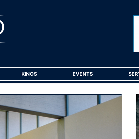
RENT)
KINOS
(CURRENT)
EVENTS
(CURRENT)
SER