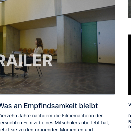
RAILER
Was an Empfindsamkeit bleibt
W
Vierzehn Jahre nachdem die Filmemacherin den
D
R
ersuchten Femizid eines Mitschülers überlebt hat,
D
kehrt sie zu den prägenden Momenten und