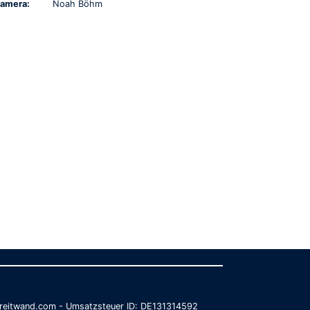
amera:
Noah Böhm
@breitwand.com - Umsatzsteuer ID: DE131314592