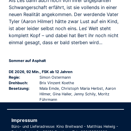
Als Les dann auch noch von ihrer ungeplanten
Schwangerschaft erfährt, ist sie vollends in einer
neuen Realität angekommen. Der werdende Vater
Tyler (Aaron Hilmer) hätte zwar Lust auf ein Kind,
ist aber leider selbst noch eins. Les‘ Welt steht
komplett Kopf – und dabei hat Bert ihr noch nicht
einmal gesagt, dass er bald sterben wird...
Sommer auf Asphalt
DE 2026, 92 Min., FSK ab 12 Jahren
Regie:
Simon Ostermann
Drehbuch:
Brix Vinzent Koethe
Besetzung:
Mala Emde, Christoph Maria Herbst, Aaron
Hilmer, Gina Haller, Jenny Schily, Moritz
Führmann
Impressum
Büro- und Lieferadresse: Kino Breitwand - Matthias Helwig -