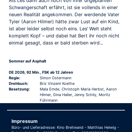
Als Les dann auch noch von ihrer ungeplanten
Schwangerschaft erfährt, ist sie vollends in einer
neuen Realität angekommen. Der werdende Vater
Tyler (Aaron Hilmer) hätte zwar Lust auf ein Kind,
ist aber leider selbst noch eins. Les‘ Welt steht
komplett Kopf – und dabei hat Bert ihr noch nicht
einmal gesagt, dass er bald sterben wird...
Sommer auf Asphalt
DE 2026, 92 Min., FSK ab 12 Jahren
Regie:
Simon Ostermann
Drehbuch:
Brix Vinzent Koethe
Besetzung:
Mala Emde, Christoph Maria Herbst, Aaron
Hilmer, Gina Haller, Jenny Schily, Moritz
Führmann
Impressum
Büro- und Lieferadresse: Kino Breitwand - Matthias Helwig -