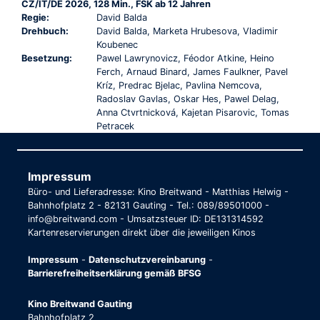
CZ/IT/DE 2026, 128 Min., FSK ab 12 Jahren
Regie:
David Balda
Drehbuch:
David Balda, Marketa Hrubesova, Vladimir
Koubenec
Besetzung:
Pawel Lawrynovicz, Féodor Atkine, Heino
Ferch, Arnaud Binard, James Faulkner, Pavel
Kríz, Predrac Bjelac, Pavlina Nemcova,
Radoslav Gavlas, Oskar Hes, Pawel Delag,
Anna Ctvrtnicková, Kajetan Pisarovic, Tomas
Petracek
Impressum
Büro- und Lieferadresse: Kino Breitwand - Matthias Helwig -
Bahnhofplatz 2 - 82131 Gauting - Tel.: 089/89501000 -
info@breitwand.com - Umsatzsteuer ID: DE131314592
Kartenreservierungen direkt über die jeweiligen Kinos
Impressum
-
Datenschutzvereinbarung
-
Barrierefreiheitserklärung gemäß BFSG
Kino Breitwand Gauting
Bahnhofplatz 2