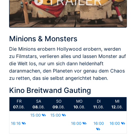
TRAILER
Minions & Monsters
Die Minions erobern Hollywood erobern, werden
zu Filmstars, verlieren alles und lassen Monster auf
die Welt los, nur um sich dann heldenhaft
daranmachen, den Planeten vor genau dem Chaos
zu retten, das sie selbst angerichtet haben.
Kino Breitwand Gauting
FR
SA
SO
MO
DI
MI
07.
08.
08.
08.
09.
08.
10.
08.
11.
08.
12.
08.
15:00
15:00
16:16
16:00
16:00
16:00