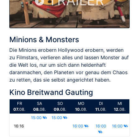
TRAILER
Minions & Monsters
Die Minions erobern Hollywood erobern, werden
zu Filmstars, verlieren alles und lassen Monster auf
die Welt los, nur um sich dann heldenhaft
daranmachen, den Planeten vor genau dem Chaos
zu retten, das sie selbst angerichtet haben.
Kino Breitwand Gauting
FR
SA
SO
MO
DI
MI
07.
08.
08.
08.
09.
08.
10.
08.
11.
08.
12.
08.
15:00
15:00
16:16
16:00
16:00
16:00