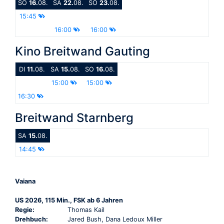
SO
16.
08.
SA
22.
08.
SO
23.
08.
15:45
16:00
16:00
Kino Breitwand Gauting
DI
11.
08.
SA
15.
08.
SO
16.
08.
15:00
15:00
16:30
Breitwand Starnberg
SA
15.
08.
14:45
Vaiana
US 2026, 115 Min., FSK ab 6 Jahren
Regie:
Thomas Kail
Drehbuch:
Jared Bush, Dana Ledoux Miller