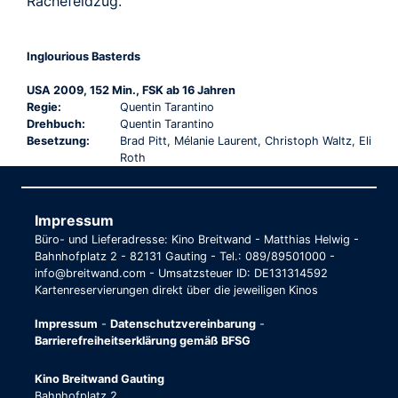
Rachefeldzug.
Inglourious Basterds
USA 2009, 152 Min., FSK ab 16 Jahren
Regie:
Quentin Tarantino
Drehbuch:
Quentin Tarantino
Besetzung:
Brad Pitt, Mélanie Laurent, Christoph Waltz, Eli
Roth
Impressum
Büro- und Lieferadresse: Kino Breitwand - Matthias Helwig -
Bahnhofplatz 2 - 82131 Gauting - Tel.: 089/89501000 -
info@breitwand.com - Umsatzsteuer ID: DE131314592
Kartenreservierungen direkt über die jeweiligen Kinos
Impressum
-
Datenschutzvereinbarung
-
Barrierefreiheitserklärung gemäß BFSG
Kino Breitwand Gauting
Bahnhofplatz 2