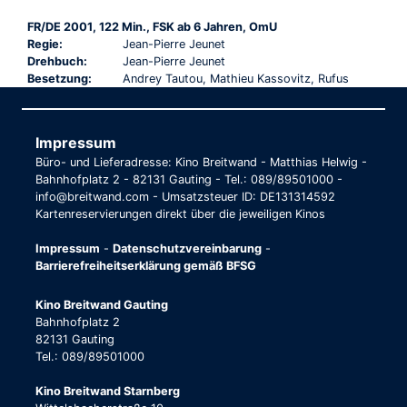
FR/DE 2001, 122 Min., FSK ab 6 Jahren, OmU
Regie:
Jean-Pierre Jeunet
Drehbuch:
Jean-Pierre Jeunet
Besetzung:
Andrey Tautou, Mathieu Kassovitz, Rufus
Impressum
Büro- und Lieferadresse: Kino Breitwand - Matthias Helwig -
Bahnhofplatz 2 - 82131 Gauting - Tel.: 089/89501000 -
info@breitwand.com - Umsatzsteuer ID: DE131314592
Kartenreservierungen direkt über die jeweiligen Kinos
Impressum
-
Datenschutzvereinbarung
-
Barrierefreiheitserklärung gemäß BFSG
Kino Breitwand Gauting
Bahnhofplatz 2
82131 Gauting
Tel.: 089/89501000
Kino Breitwand Starnberg