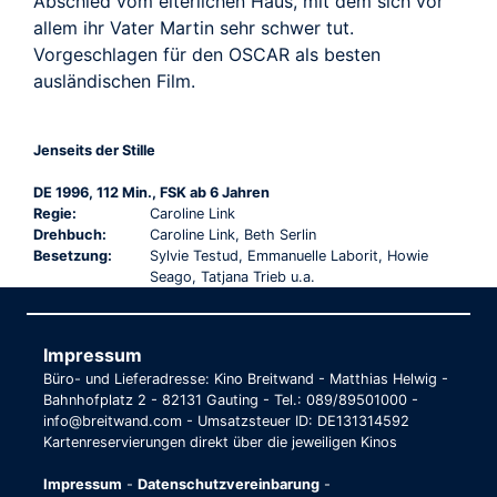
Abschied vom elterlichen Haus, mit dem sich vor
allem ihr Vater Martin sehr schwer tut.
Vorgeschlagen für den OSCAR als besten
ausländischen Film.
Jenseits der Stille
DE 1996, 112 Min., FSK ab 6 Jahren
Regie:
Caroline Link
Drehbuch:
Caroline Link, Beth Serlin
Besetzung:
Sylvie Testud, Emmanuelle Laborit, Howie
Seago, Tatjana Trieb u.a.
Impressum
Büro- und Lieferadresse: Kino Breitwand - Matthias Helwig -
Bahnhofplatz 2 - 82131 Gauting - Tel.: 089/89501000 -
info@breitwand.com - Umsatzsteuer ID: DE131314592
Kartenreservierungen direkt über die jeweiligen Kinos
Impressum
-
Datenschutzvereinbarung
-