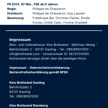
FR 2014, 97 Min., FSK ab 0 Jahren
Regie:
Philippe de Chauveron
Drehbuch:
Philippe de Chauveron, Guy Laurent
Besetzung:
Frédérique Bel, Christian Clavier, Elodie
Fontan, Emilie Caen, Yvonne Gradelet
Impressum
Büro- und Lieferadresse: Kino Breitwand - Matthias Helwig -
Bahnhofplatz 2 - 82131 Gauting - Tel.: 089/89501000 -
info@breitwand.com - Umsatzsteuer ID: DE131314592
Kartenreservierungen direkt über die jeweiligen Kinos
Impressum
-
Datenschutzvereinbarung
-
Barrierefreiheitserklärung gemäß BFSG
Kino Breitwand Gauting
Bahnhofplatz 2
82131 Gauting
Tel.: 089/89501000
Kino Breitwand Starnberg