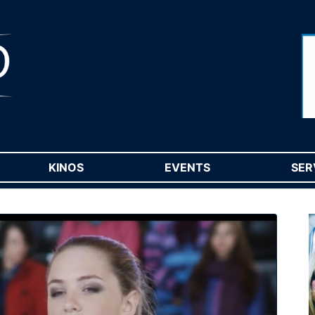
RENT)
KINOS
(CURRENT)
EVENTS
(CURRENT)
SER