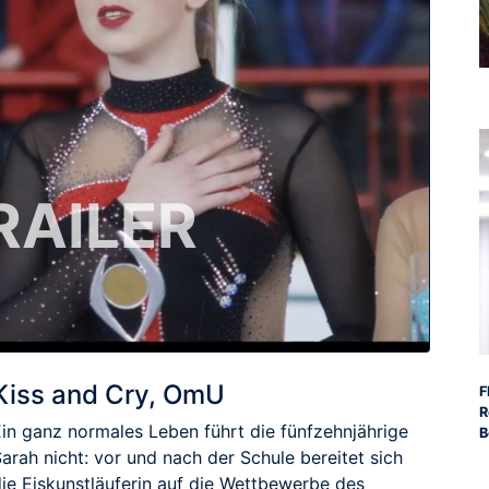
RAILER
Kiss and Cry, OmU
F
R
Ein ganz normales Leben führt die fünfzehnjährige
B
arah nicht: vor und nach der Schule bereitet sich
die Eiskunstläuferin auf die Wettbewerbe des