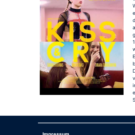
W
g
1
S
Impressum