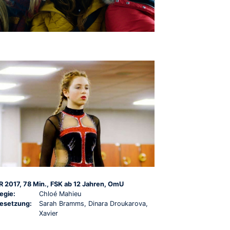
R 2017, 78 Min., FSK ab 12 Jahren, OmU
egie:
Chloé Mahieu
esetzung:
Sarah Bramms, Dinara Droukarova,
Xavier