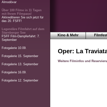
Almodóvar
Über 100 Filme in 11 Tagen
mit Ihrem Filmpass!
Akkreditieren Sie sich jetzt für
das 20. FSFF!
Legendäre Filmfahrt auf dem
Starnberger See
Kino & Mehr
Filmfest
FSFF Film-Dampferfahrt: 7.
September
Fotogalerie 10.09.
Oper: La Traviat
Fotogalerie 15. September
Weitere Filminfos und Reservieru
Fotogalerie 13. September
Fotogalerie 16.09.
Fotogalerie 12. September