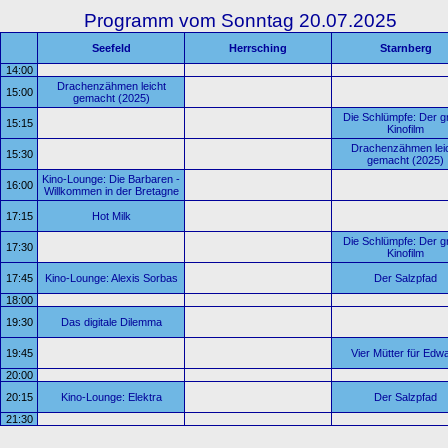
Programm vom Sonntag 20.07.2025
Seefeld
Herrsching
Starnberg
14:00
Drachenzähmen leicht
15:00
gemacht (2025)
Die Schlümpfe: Der g
15:15
Kinofilm
Drachenzähmen lei
15:30
gemacht (2025)
Kino-Lounge: Die Barbaren -
16:00
Willkommen in der Bretagne
17:15
Hot Milk
Die Schlümpfe: Der g
17:30
Kinofilm
17:45
Kino-Lounge: Alexis Sorbas
Der Salzpfad
18:00
19:30
Das digitale Dilemma
19:45
Vier Mütter für Edw
20:00
20:15
Kino-Lounge: Elektra
Der Salzpfad
21:30