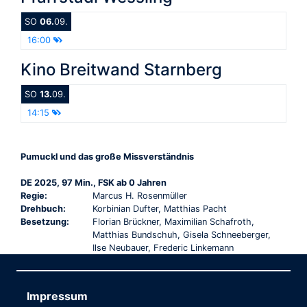
SO
06.
09.
16:00
Kino Breitwand Starnberg
SO
13.
09.
14:15
Pumuckl und das große Missverständnis
DE 2025, 97 Min., FSK ab 0 Jahren
Regie:
Marcus H. Rosenmüller
Drehbuch:
Korbinian Dufter, Matthias Pacht
Besetzung:
Florian Brückner, Maximilian Schafroth,
Matthias Bundschuh, Gisela Schneeberger,
Ilse Neubauer, Frederic Linkemann
Impressum