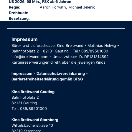
US 2026, 98 Min., FSK ab 6 Jahren
Regie:
Aaron Horvath, Michael Jelenic
Drehbuch:
Besetzung:
Impressum
Büro- und Lieferadresse: Kino Breitwand - Matthias Helwig -
Bahnhofplatz 2 - 82131 Gauting - Tel.: 089/89501000 -
info@breitwand.com - Umsatzsteuer ID: DE131314592
Kartenreservierungen direkt über die jeweiligen Kinos
Impressum
-
Datenschutzvereinbarung
-
Barrierefreiheitserklärung gemäß BFSG
Kino Breitwand Gauting
Bahnhofplatz 2
82131 Gauting
Tel.: 089/89501000
Kino Breitwand Starnberg
Wittelsbacherstraße 10
82319 Starnberg