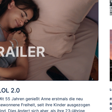
RAILER
LOL 2.0
L
Mit 55 Jahren genießt Anne erstmals die neu
F
R
gewonnene Freiheit, seit ihre Kinder ausgezogen
D
ind. Dies ändert sich aber, als ihre 23-jährige