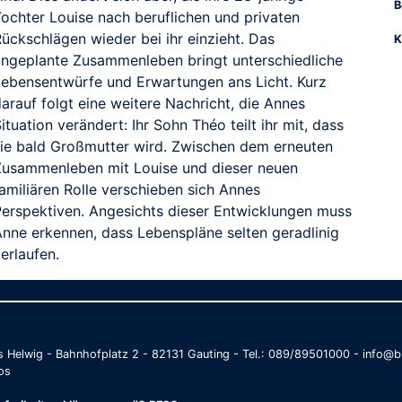
B
Tochter Louise nach beruflichen und privaten
ückschlägen wieder bei ihr einzieht. Das
K
ungeplante Zusammenleben bringt unterschiedliche
Lebensentwürfe und Erwartungen ans Licht. Kurz
arauf folgt eine weitere Nachricht, die Annes
ituation verändert: Ihr Sohn Théo teilt ihr mit, dass
sie bald Großmutter wird. Zwischen dem erneuten
Zusammenleben mit Louise und dieser neuen
amiliären Rolle verschieben sich Annes
Perspektiven. Angesichts dieser Entwicklungen muss
Anne erkennen, dass Lebenspläne selten geradlinig
erlaufen.
as Helwig - Bahnhofplatz 2 - 82131 Gauting - Tel.: 089/89501000 - info
os