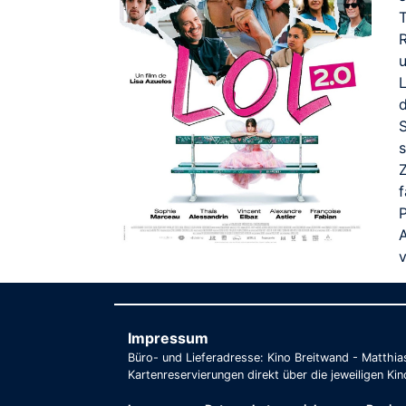
R
d
S
f
v
Impressum
Büro- und Lieferadresse: Kino Breitwand - Matthi
Kartenreservierungen direkt über die jeweiligen Kin