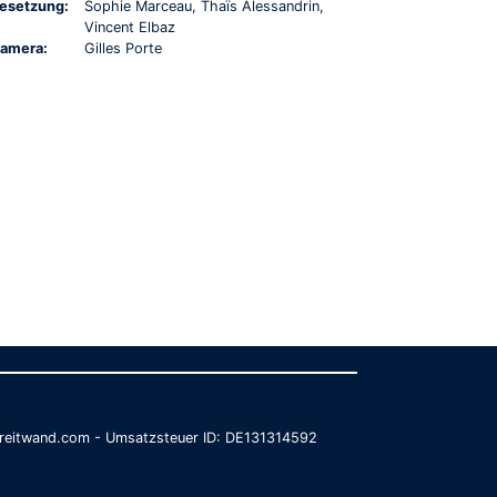
esetzung:
Sophie Marceau, Thaïs Alessandrin,
Vincent Elbaz
amera:
Gilles Porte
@breitwand.com - Umsatzsteuer ID: DE131314592