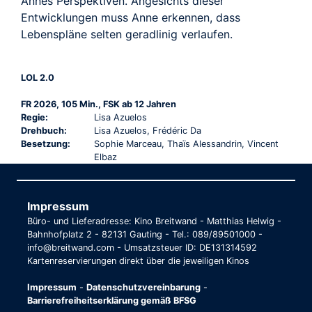
Annes Perspektiven. Angesichts dieser
Entwicklungen muss Anne erkennen, dass
Lebenspläne selten geradlinig verlaufen.
LOL 2.0
FR 2026, 105 Min., FSK ab 12 Jahren
Regie:
Lisa Azuelos
Drehbuch:
Lisa Azuelos, Frédéric Da
Besetzung:
Sophie Marceau, Thaïs Alessandrin, Vincent
Elbaz
Impressum
Büro- und Lieferadresse: Kino Breitwand - Matthias Helwig -
Bahnhofplatz 2 - 82131 Gauting - Tel.: 089/89501000 -
info@breitwand.com - Umsatzsteuer ID: DE131314592
Kartenreservierungen direkt über die jeweiligen Kinos
Impressum
-
Datenschutzvereinbarung
-
Barrierefreiheitserklärung gemäß BFSG