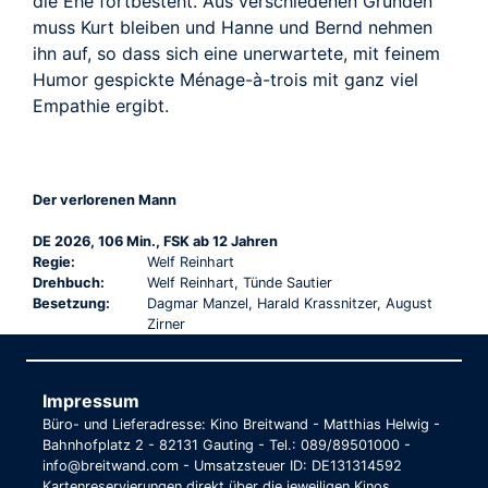
die Ehe fortbesteht. Aus verschiedenen Gründen
muss Kurt bleiben und Hanne und Bernd nehmen
ihn auf, so dass sich eine unerwartete, mit feinem
Humor gespickte Ménage-à-trois mit ganz viel
Empathie ergibt.
Der verlorenen Mann
DE 2026, 106 Min., FSK ab 12 Jahren
Regie:
Welf Reinhart
Drehbuch:
Welf Reinhart, Tünde Sautier
Besetzung:
Dagmar Manzel, Harald Krassnitzer, August
Zirner
Impressum
Büro- und Lieferadresse: Kino Breitwand - Matthias Helwig -
Bahnhofplatz 2 - 82131 Gauting - Tel.: 089/89501000 -
info@breitwand.com - Umsatzsteuer ID: DE131314592
Kartenreservierungen direkt über die jeweiligen Kinos