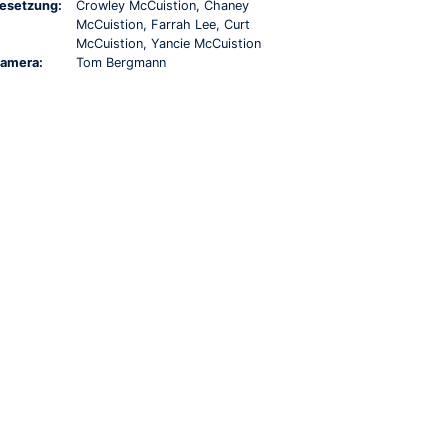
esetzung:
Crowley McCuistion, Chaney
McCuistion, Farrah Lee, Curt
McCuistion, Yancie McCuistion
amera:
Tom Bergmann