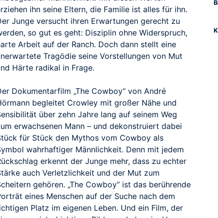
B
rziehen ihn seine Eltern, die Familie ist alles für ihn.
Der Junge versucht ihren Erwartungen gerecht zu
K
werden, so gut es geht: Disziplin ohne Widerspruch,
arte Arbeit auf der Ranch. Doch dann stellt eine
unerwartete Tragödie seine Vorstellungen von Mut
nd Härte radikal in Frage.
Der Dokumentarfilm „The Cowboy“ von André
Hörmann begleitet Crowley mit großer Nähe und
Sensibilität über zehn Jahre lang auf seinem Weg
zum erwachsenen Mann – und dekonstruiert dabei
Stück für Stück den Mythos vom Cowboy als
Symbol wahrhaftiger Männlichkeit. Denn mit jedem
Rückschlag erkennt der Junge mehr, dass zu echter
Stärke auch Verletzlichkeit und der Mut zum
Scheitern gehören. „The Cowboy“ ist das berührende
Porträt eines Menschen auf der Suche nach dem
ichtigen Platz im eigenen Leben. Und ein Film, der