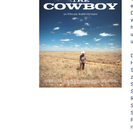
e
h
u
r