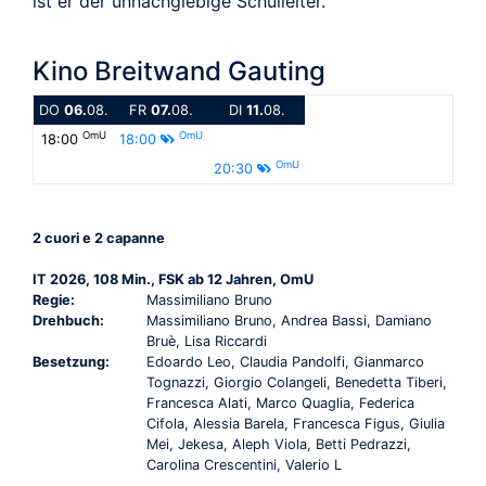
ist er der unnachgiebige Schulleiter.
Kino Breitwand Gauting
DO
06.
08.
FR
07.
08.
DI
11.
08.
OmU
OmU
18:00
18:00
OmU
20:30
2 cuori e 2 capanne
IT 2026, 108 Min., FSK ab 12 Jahren, OmU
Regie:
Massimiliano Bruno
Drehbuch:
Massimiliano Bruno, Andrea Bassi, Damiano
Bruè, Lisa Riccardi
Besetzung:
Edoardo Leo, Claudia Pandolfi, Gianmarco
Tognazzi, Giorgio Colangeli, Benedetta Tiberi,
Francesca Alati, Marco Quaglia, Federica
Cifola, Alessia Barela, Francesca Figus, Giulia
Mei, Jekesa, Aleph Viola, Betti Pedrazzi,
Carolina Crescentini, Valerio L