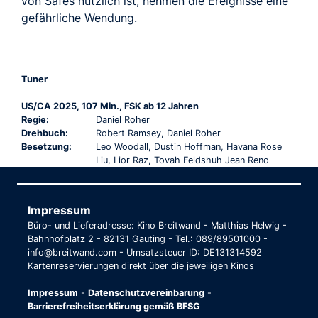
von Safes nützlich ist, nehmen die Ereignisse eine
gefährliche Wendung.
Tuner
US/CA 2025, 107 Min., FSK ab 12 Jahren
Regie:
Daniel Roher
Drehbuch:
Robert Ramsey, Daniel Roher
Besetzung:
Leo Woodall, Dustin Hoffman, Havana Rose
Liu, Lior Raz, Tovah Feldshuh Jean Reno
Impressum
Büro- und Lieferadresse: Kino Breitwand - Matthias Helwig -
Bahnhofplatz 2 - 82131 Gauting - Tel.: 089/89501000 -
info@breitwand.com - Umsatzsteuer ID: DE131314592
Kartenreservierungen direkt über die jeweiligen Kinos
Impressum
-
Datenschutzvereinbarung
-
Barrierefreiheitserklärung gemäß BFSG