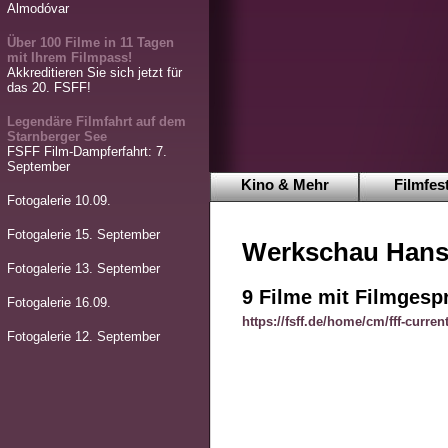
Almodóvar
Über 100 Filme in 11 Tagen
mit Ihrem Filmpass!
Akkreditieren Sie sich jetzt für
das 20. FSFF!
Legendäre Filmfahrt auf dem
Starnberger See
FSFF Film-Dampferfahrt: 7.
September
Kino & Mehr
Filmfest
Fotogalerie 10.09.
Fotogalerie 15. September
Werkschau Hans 
Fotogalerie 13. September
9 Filme mit Filmgesp
Fotogalerie 16.09.
https://fsff.de/home/cm/fff-curren
Fotogalerie 12. September