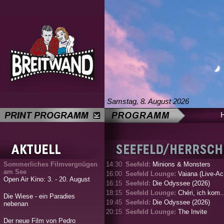
Samstag, 8. August 2026
Sommerliches Filmvergnügen
14:30
Seefeld:
Minions & Monsters
am See
16:00
Seefeld Lounge:
Vaiana (Live-Ac.
Open Air Kino: 3. - 20. August
16:15
Seefeld:
Die Odyssee (2026)
18:15
Seefeld Lounge:
Chéri, ich kom..
Die Wiese - ein Paradies
19:45
Seefeld:
Die Odyssee (2026)
nebenan
20:15
Seefeld Lounge:
The Invite
Der neue Film von Pedro