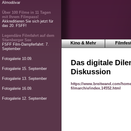
Almodóvar
Über 100 Filme in 11 Tagen
mit Ihrem Filmpass!
Akkreditieren Sie sich jetzt für
das 20. FSFF!
Legendäre Filmfahrt auf dem
Starnberger See
Kino & Mehr
Filmfest
FSFF Film-Dampferfahrt: 7.
September
Fotogalerie 10.09.
Das digitale Dil
Fotogalerie 15. September
Diskussion
Fotogalerie 13. September
https://www.breitwand.com/home
filmarchiv/index.14552.html
Fotogalerie 16.09.
Fotogalerie 12. September