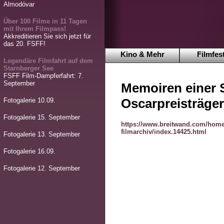
Almodóvar
Über 100 Filme in 11 Tagen
mit Ihrem Filmpass!
Akkreditieren Sie sich jetzt für
das 20. FSFF!
Kino & Mehr
Filmfest
Legendäre Filmfahrt auf dem
Starnberger See
FSFF Film-Dampferfahrt: 7.
September
Memoiren einer 
Oscarpreisträger
Fotogalerie 10.09.
Fotogalerie 15. September
https://www.breitwand.com/home
filmarchiv/index.14425.html
Fotogalerie 13. September
Fotogalerie 16.09.
Fotogalerie 12. September