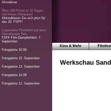
Almodóvar
Über 100 Filme in 11 Tagen
mit Ihrem Filmpass!
Akkreditieren Sie sich jetzt für
das 20. FSFF!
Legendäre Filmfahrt auf dem
Starnberger See
FSFF Film-Dampferfahrt: 7.
September
Kino & Mehr
Filmfest
Fotogalerie 10.09.
Fotogalerie 15. September
Werkschau Sandr
Fotogalerie 13. September
Fotogalerie 16.09.
Fotogalerie 12. September