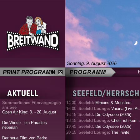
Sonntag, 9. August 2026
Sommerliches Filmvergnügen
14:30
Seefeld:
Minions & Monsters
am See
16:00
Seefeld Lounge:
Vaiana (Live-Ac.
Open Air Kino: 3. - 20. August
16:15
Seefeld:
Die Odyssee (2026)
18:15
Seefeld Lounge:
Chéri, ich kom..
Die Wiese - ein Paradies
19:45
Seefeld:
Die Odyssee (2026)
nebenan
20:15
Seefeld Lounge:
The Invite
Der neue Film von Pedro