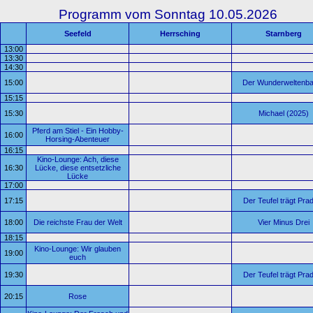
Programm vom Sonntag 10.05.2026
Seefeld
Herrsching
Starnberg
13:00
13:30
14:30
15:00
Der Wunderweltenb
15:15
15:30
Michael (2025)
Pferd am Stiel - Ein Hobby-
16:00
Horsing-Abenteuer
16:15
Kino-Lounge: Ach, diese
16:30
Lücke, diese entsetzliche
Lücke
17:00
17:15
Der Teufel trägt Pra
18:00
Die reichste Frau der Welt
Vier Minus Drei
18:15
Kino-Lounge: Wir glauben
19:00
euch
19:30
Der Teufel trägt Pra
20:15
Rose