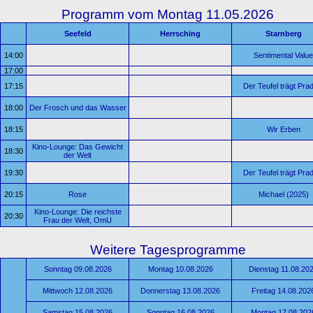
Programm vom Montag 11.05.2026
Seefeld
Herrsching
Starnberg
14:00
Sentimental Value
17:00
17:15
Der Teufel trägt Pra
18:00
Der Frosch und das Wasser
18:15
Wir Erben
Kino-Lounge: Das Gewicht
18:30
der Welt
19:30
Der Teufel trägt Pra
20:15
Rose
Michael (2025)
Kino-Lounge: Die reichste
20:30
Frau der Welt, OmU
Weitere Tagesprogramme
Sonntag 09.08.2026
Montag 10.08.2026
Dienstag 11.08.20
Mittwoch 12.08.2026
Donnerstag 13.08.2026
Freitag 14.08.202
Samstag 15.08.2026
Sonntag 16.08.2026
Montag 17.08.202