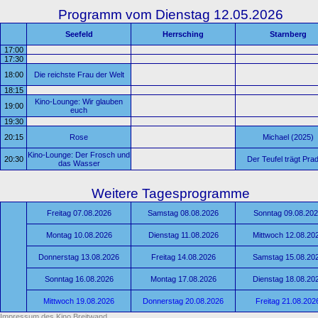
Programm vom Dienstag 12.05.2026
Seefeld
Herrsching
Starnberg
17:00
17:30
18:00
Die reichste Frau der Welt
18:15
Kino-Lounge: Wir glauben
19:00
euch
19:30
20:15
Rose
Michael (2025)
Kino-Lounge: Der Frosch und
20:30
Der Teufel trägt Pra
das Wasser
Weitere Tagesprogramme
Freitag 07.08.2026
Samstag 08.08.2026
Sonntag 09.08.20
Montag 10.08.2026
Dienstag 11.08.2026
Mittwoch 12.08.20
Donnerstag 13.08.2026
Freitag 14.08.2026
Samstag 15.08.20
Sonntag 16.08.2026
Montag 17.08.2026
Dienstag 18.08.20
Mittwoch 19.08.2026
Donnerstag 20.08.2026
Freitag 21.08.202
Impressum des Kino Breitwand