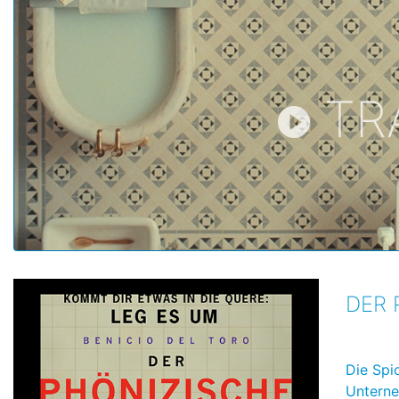
TR
DER 
Die Spi
Unterne