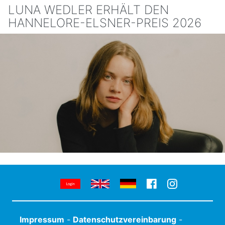
LUNA WEDLER ERHÄLT DEN
HANNELORE-ELSNER-PREIS 2026
Impressum
-
Datenschutzvereinbarung
-